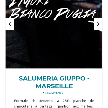
SALUMERIA GIUPPO -
MARSEILLE
/
2 COMMENTS
Formule choisie:Menu à 25€: planche de
charcuterie à partager (jambon aux herbes,