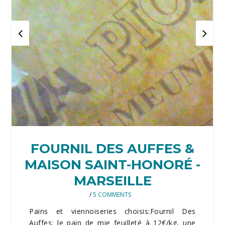
FOURNIL DES AUFFES &
MAISON SAINT-HONORÉ -
MARSEILLE
/
5 COMMENTS
Pains et viennoiseries choisis:Fournil Des
Auffes: le pain de mie feuilleté à 12€/kg, une