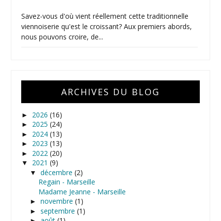
Savez-vous d'où vient réellement cette traditionnelle
viennoiserie qu'est le croissant? Aux premiers abords,
nous pouvons croire, de...
ARCHIVES DU BLOG
2026
(16)
►
2025
(24)
►
2024
(13)
►
2023
(13)
►
2022
(20)
►
2021
(9)
▼
décembre
(2)
▼
Regain - Marseille
Madame Jeanne - Marseille
novembre
(1)
►
septembre
(1)
►
août
(1)
►