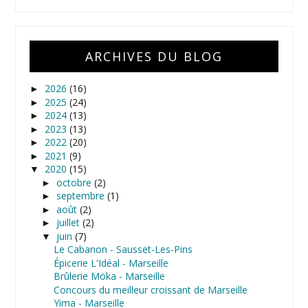
ARCHIVES DU BLOG
2026
(16)
►
2025
(24)
►
2024
(13)
►
2023
(13)
►
2022
(20)
►
2021
(9)
►
2020
(15)
▼
octobre
(2)
►
septembre
(1)
►
août
(2)
►
juillet
(2)
►
juin
(7)
▼
Le Cabanon - Sausset-Les-Pins
Épicerie L'Idéal - Marseille
Brûlerie Möka - Marseille
Concours du meilleur croissant de Marseille
Yima - Marseille