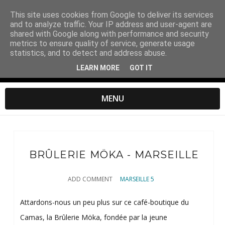
This site uses cookies from Google to deliver its services
and to analyze traffic. Your IP address and user-agent are
shared with Google along with performance and security
metrics to ensure quality of service, generate usage
statistics, and to detect and address abuse.
LEARN MORE
GOT IT
MENU
BRÛLERIE MÖKA - MARSEILLE
ADD COMMENT
MARSEILLE 5
Attardons-nous un peu plus sur ce café-boutique du
Camas, la Brûlerie Möka, fondée par la jeune