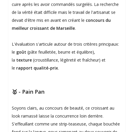
cuire après les avoir commandés surgelés. La recherche
de la vérité était difficile mais le travail de l'artisanat se
devait d'être mis en avant en créant le
concours du
meilleur croissant de Marseille
.
L'évaluation s'articule autour de trois critères principaux:
le
goût
(pâte feuilletée, beurre et équilibre),
la
texture
(croustillance, légèreté et fraîcheur) et
le
rapport qualité-prix
.
🥇 - Pain Pan
Soyons clairs, au concours de beauté, ce croissant au
look ramassé laisse la concurrence loin derrière.
S'effeuillant comme une strip-teaseuse, chaque bouchée
fond sur la langue, nous ramenant au doux souvenir de