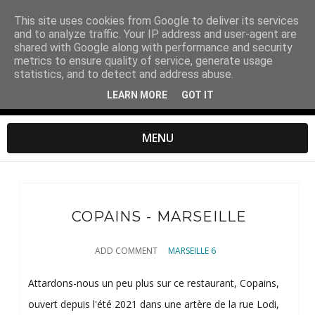
This site uses cookies from Google to deliver its services
and to analyze traffic. Your IP address and user-agent are
shared with Google along with performance and security
metrics to ensure quality of service, generate usage
statistics, and to detect and address abuse.
LEARN MORE
GOT IT
MENU
COPAINS - MARSEILLE
ADD COMMENT
MARSEILLE 6
Attardons-nous un peu plus sur ce restaurant, Copains,
ouvert depuis l'été 2021 dans une artère de la rue Lodi,