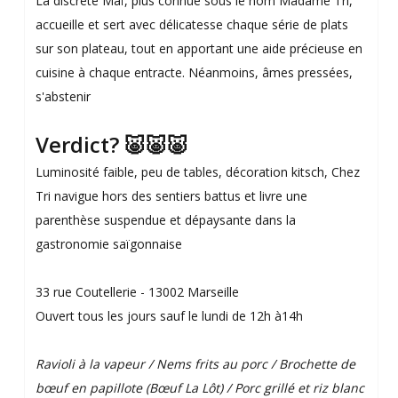
La discrète Maï, plus connue sous le nom Madame Tri,
accueille et sert avec délicatesse chaque série de plats
sur son plateau, tout en apportant une aide précieuse en
cuisine à chaque entracte. Néanmoins, âmes pressées,
s'abstenir
Verdict? 🐷🐷🐷
Luminosité faible, peu de tables, décoration kitsch, Chez
Tri navigue hors des sentiers battus et livre une
parenthèse suspendue et dépaysante dans la
gastronomie saïgonnaise
33 rue Coutellerie - 13002 Marseille
Ouvert tous les jours sauf le lundi de 12h à14h
Ravioli à la vapeur / Nems frits au porc / Brochette de
bœuf en papillote (Bœuf La Lôt) / Porc grillé et riz blanc