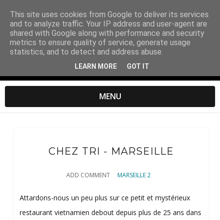
This site uses cookies from Google to deliver its services
and to analyze traffic. Your IP address and user-agent are
shared with Google along with performance and security
metrics to ensure quality of service, generate usage
statistics, and to detect and address abuse.
LEARN MORE
GOT IT
MENU
CHEZ TRI - MARSEILLE
ADD COMMENT
MARSEILLE 2
Attardons-nous un peu plus sur ce petit et mystérieux
restaurant vietnamien debout depuis plus de 25 ans dans