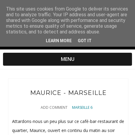
This site uses cookies from Google to deliver its services
and to analyze traffic. Your IP address and user-agent are
shared with Google along with performance and security
metrics to ensure quality of service, generate usage
statistics, and to detect and address abuse.
LEARN MORE
GOT IT
MENU
MAURICE - MARSEILLE
ADD COMMENT
MARSEILLE 6
Attardons-nous un peu plus sur ce café-bar-restaurant de
quartier, Maurice, ouvert en continu du matin au soir